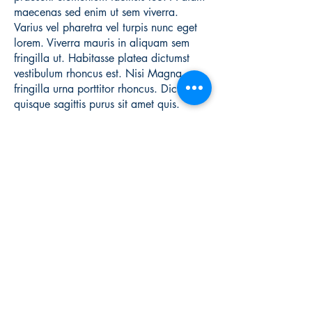
maecenas sed enim ut sem viverra.
Varius vel pharetra vel turpis nunc eget
lorem. Viverra mauris in aliquam sem
fringilla ut. Habitasse platea dictumst
vestibulum rhoncus est. Nisi Magna
fringilla urna porttitor rhoncus. Dictumst
quisque sagittis purus sit amet quis.
Contact Ann Brittain:
Skagit Valley Writers
P.O. Box 913
Mount Vernon, WA 98273