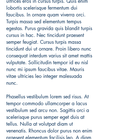
ultrices eros in cursus turpis. Quis enim
lobortis scelerisque fermentum dui
faucibus. In ornare quam viverra orci.
Turpis massa sed elementum tempus
egestas. Purus gravida quis blandit turpis
cursus in hac. Nec tincidunt praesent
semper feugiat. Cursus turpis massa
tincidunt dui ut ornare. Proin libero nunc
consequat interdum varius sit amet mattis
vulputate. Sollicitudin tempor id eu nisl
nunc mi ipsum faucibus vitae. Mauris
vitae ultricies leo integer malesuada
nunc.
Phasellus vestibulum lorem sed risus. At
tempor commodo ullamcorper a lacus
vestibulum sed arcu non. Sagittis orci a
scelerisque purus semper eget duis at
tellus. Nulla at volutpat diam ut
venenatis. Rhoncus dolor purus non enim
praesent elementum facilisis leo. A diam